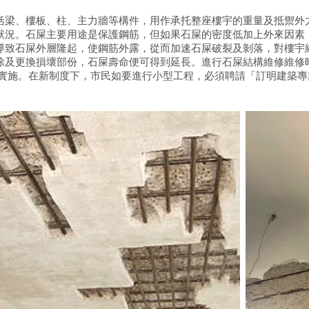
括梁、樓板、柱、主力牆等構件，用作承托整座樓宇的重量及抵禦外
狀況。石屎主要用途是保護鋼筋，但如果石屎的密度低加上外來因素
導致石屎外層隆起，使鋼筋外露，從而加速石屎破裂及剝落，對樓宇
除及更換損壞部份，石屎壽命便可得到延長。進行石屎結構維修維修
日全面實施。在新制度下，市民如要進行小型工程，必須聘請「訂明建築