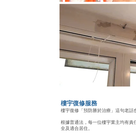
樓宇復修
服務
樓宇復修「預防勝於治療」這句老話
根據普通法，每一位樓宇業主均有責
全及適合居住。